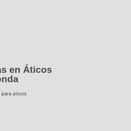
s en Áticos
onda