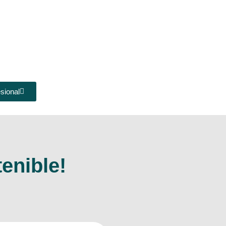
sional
enible!