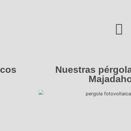
icos
Nuestras pérgola
Majadah