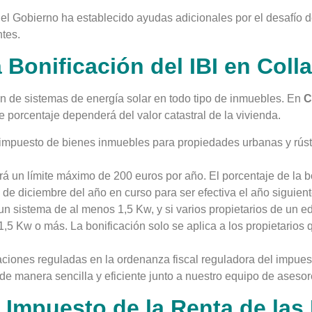
y el Gobierno ha establecido ayudas adicionales por el desafío 
tes.
a Bonificación del IBI en Col
ón de sistemas de energía solar en todo tipo de inmuebles. En
C
e porcentaje dependerá del valor catastral de la vivienda.
 impuesto de bienes inmuebles para propiedades urbanas y rúst
rá un límite máximo de 200 euros por año. El porcentaje de la b
1 de diciembre del año en curso para ser efectiva el año siguient
un sistema de al menos 1,5 Kw, y si varios propietarios de un edi
 1,5 Kw o más. La bonificación solo se aplica a los propietarios 
caciones reguladas en la ordenanza fiscal reguladora del impue
de manera sencilla y eficiente junto a nuestro equipo de asesor
 Impuesto de la Renta de las