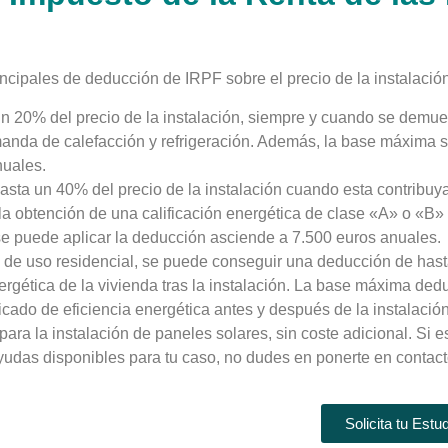
incipales de deducción de IRPF sobre el precio de la instalació
 20% del precio de la instalación, siempre y cuando se demues
anda de calefacción y refrigeración. Además, la base máxima so
nuales.
sta un 40% del precio de la instalación cuando esta contribuy
 obtención de una calificación energética de clase «A» o «B» e
se puede aplicar la deducción asciende a 7.500 euros anuales.
tos de uso residencial, se puede conseguir una deducción de has
nergética de la vivienda tras la instalación. La base máxima de
icado de eficiencia energética antes y después de la instalación
ra la instalación de paneles solares, sin coste adicional. Si e
yudas disponibles para tu caso, no dudes en ponerte en contact
Solicita tu Estu